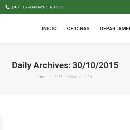
(787) 832-4040 exts. 3828, 3033
INICIO
OFICINAS
DEPARTAME
INICIO
OFICINAS
DEPARTAME
Daily Archives:
30/10/2015
You are here:
Home
2015
October
30