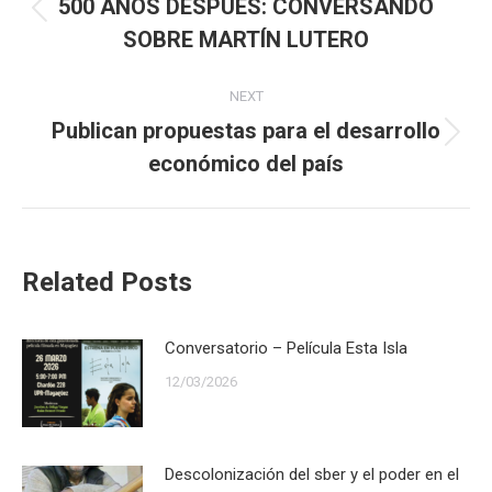
navigation
500 AÑOS DESPUÉS: CONVERSANDO
Previous
SOBRE MARTÍN LUTERO
post:
NEXT
Publican propuestas para el desarrollo
Next
económico del país
post:
Related Posts
Conversatorio – Película Esta Isla
12/03/2026
Descolonización del sber y el poder en el