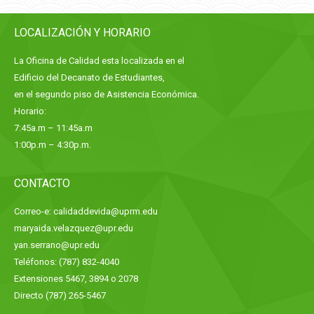
Facebook
X
Pinterest
LinkedIn
LOCALIZACIÓN Y HORARIO
La Oficina de Calidad esta localizada en el
Edificio del Decanato de Estudiantes,
en el segundo piso de Asistencia Económica.
Horario:
7:45a.m – 11:45a.m
1:00p.m – 4:30p.m.
CONTACTO
Correo-e: calidaddevida@uprm.edu
maryaida.velazquez@upr.edu
yan.serrano@upr.edu
Teléfonos: (787) 832-4040
Extensiones 5467, 3894 o 2078
Directo (787) 265-5467