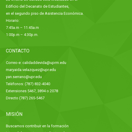
Edificio del Decanato de Estudiantes,
en el segundo piso de Asistencia Económica.
Horario:
7:45a.m – 11:45a.m
1:00p.m – 4:30p.m.
CONTACTO
Correo-e: calidaddevida@uprm.edu
maryaida.velazquez@upr.edu
yan.serrano@upr.edu
Teléfonos: (787) 832-4040
Extensiones 5467, 3894 o 2078
Directo (787) 265-5467
MISIÓN
Buscamos contribuir en la formación