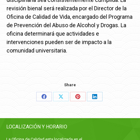
revisión bienal será realizada por el Director de la
Oficina de Calidad de Vida, encargado del Programa
de Prevención del Abuso de Alcohol y Drogas. La
oficina determinará que actividades e
intervenciones pueden ser de impacto a la
comunidad universitaria.
Share
Share
Share
Share
Share
on
on
on
on
Facebook
X
Pinterest
LinkedIn
LOCALIZACIÓN Y HORARIO
La Oficina de Calidad esta localizada en el