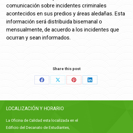
comunicación sobre incidentes criminales
acontecidos en sus predios y áreas aledañas. Esta
información será distribuida bisemanal o
mensualmente, de acuerdo a los incidentes que
ocurran y sean informados.
Share this post
Share
Share
Share
Share
on
on
on
on
Facebook
X
Pinterest
LinkedIn
LOCALIZACIÓN Y HORARIO
La Oficina de Calidad esta localizada en el
Edificio del Decanato de Estudiantes,