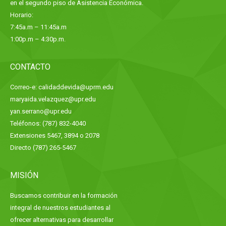
en el segundo piso de Asistencia Económica.
Horario:
7:45a.m – 11:45a.m
1:00p.m – 4:30p.m.
CONTACTO
Correo-e: calidaddevida@uprm.edu
maryaida.velazquez@upr.edu
yan.serrano@upr.edu
Teléfonos: (787) 832-4040
Extensiones 5467, 3894 o 2078
Directo (787) 265-5467
MISIÓN
Buscamos contribuir en la formación
integral de nuestros estudiantes al
ofrecer alternativas para desarrollar