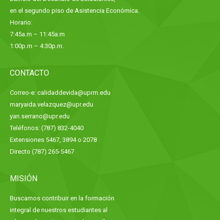
en el segundo piso de Asistencia Económica.
Horario:
7:45a.m – 11:45a.m
1:00p.m – 4:30p.m.
CONTACTO
Correo-e: calidaddevida@uprm.edu
maryaida.velazquez@upr.edu
yan.serrano@upr.edu
Teléfonos: (787) 832-4040
Extensiones 5467, 3894 o 2078
Directo (787) 265-5467
MISIÓN
Buscamos contribuir en la formación
integral de nuestros estudiantes al