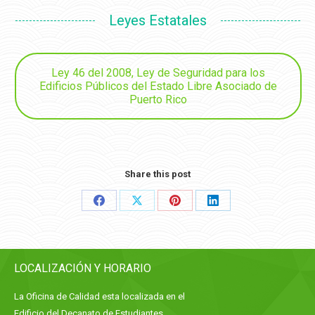
Leyes Estatales
Ley 46 del 2008, Ley de Seguridad para los
Edificios Públicos del Estado Libre Asociado de
Puerto Rico
Share this post
Share
Share
Share
Share
on
on
on
on
Facebook
X
Pinterest
LinkedIn
LOCALIZACIÓN Y HORARIO
La Oficina de Calidad esta localizada en el
Edificio del Decanato de Estudiantes,