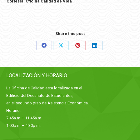
Cortesía: Oficina Calidad de Vida
Share this post
Share
Share
Share
Share
on
on
on
on
Facebook
X
Pinterest
LinkedIn
LOCALIZACIÓN Y HORARIO
La Oficina de Calidad esta localizada en el
Edificio del Decanato de Estudiantes,
en el segundo piso de Asistencia Económica.
Horario:
7:45a.m – 11:45a.m
1:00p.m – 4:30p.m.