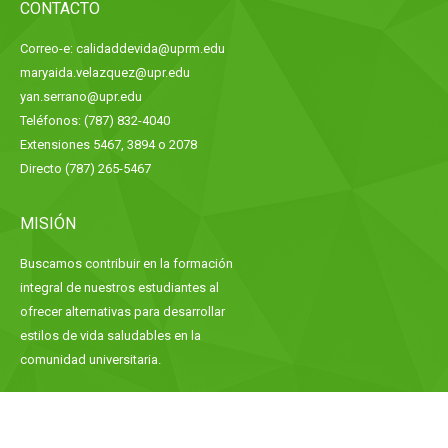
CONTACTO
Correo-e: calidaddevida@uprm.edu
maryaida.velazquez@upr.edu
yan.serrano@upr.edu
Teléfonos: (787) 832-4040
Extensiones 5467, 3894 o 2078
Directo (787) 265-5467
MISIÓN
Buscamos contribuir en la formación
integral de nuestros estudiantes al
ofrecer alternativas para desarrollar
estilos de vida saludables en la
comunidad universitaria.
© 2026
Recinto Universitario de Mayagüez
|
Universidad de Puerto Rico
.
Todos los derechos reservados.