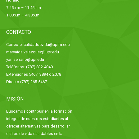
Horario:
7:45a.m – 11:45a.m
1:00p.m – 4:30p.m.
CONTACTO
Correo-e: calidaddevida@uprm.edu
maryaida.velazquez@upr.edu
yan.serrano@upr.edu
Teléfonos: (787) 832-4040
Extensiones 5467, 3894 o 2078
Directo (787) 265-5467
MISIÓN
Buscamos contribuir en la formación
integral de nuestros estudiantes al
ofrecer alternativas para desarrollar
estilos de vida saludables en la