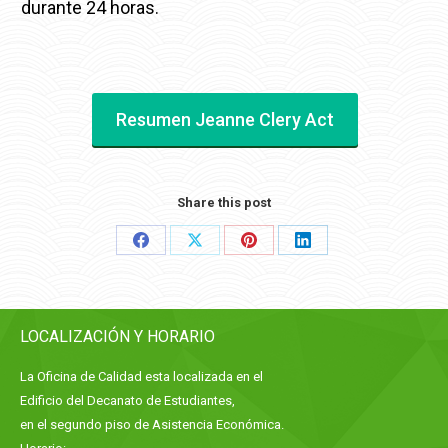
durante 24 horas.
Resumen Jeanne Clery Act
Share this post
Share
Share
Share
Share
on
on
on
on
Facebook
X
Pinterest
LinkedIn
LOCALIZACIÓN Y HORARIO
La Oficina de Calidad esta localizada en el
Edificio del Decanato de Estudiantes,
en el segundo piso de Asistencia Económica.