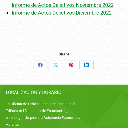
Informe de Actos Delictivos Noviembre 2022
Informe de Actos Delictivos Diciembre 2022
Share
Share
Share
Share
Share
on
on
on
on
Facebook
X
Pinterest
LinkedIn
LOCALIZACIÓN Y HORARIO
La Oficina de Calidad esta localizada en el
Edificio del Decanato de Estudiantes,
en el segundo piso de Asistencia Económica.
Horario: