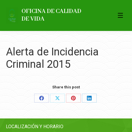
OFICINA DE CALIDAD
DE VIDA
Alerta de Incidencia
Criminal 2015
Share this post
Share
Share
Share
Share
on
on
on
on
Facebook
X
Pinterest
LinkedIn
LOCALIZACIÓN Y HORARIO