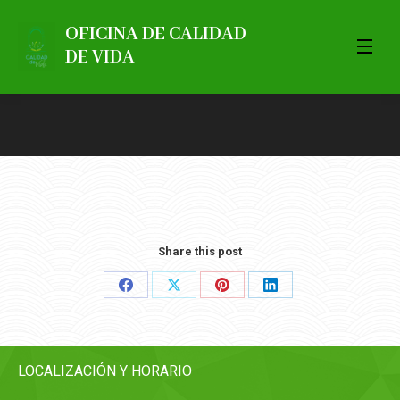
OFICINA DE CALIDAD
DE VIDA
Share this post
Share
Share
Share
Share
on
on
on
on
Facebook
X
Pinterest
LinkedIn
LOCALIZACIÓN Y HORARIO