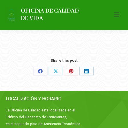
OFICINA DE CALIDAD
DE VIDA
Share this post
Share
Share
Share
Share
on
on
on
on
Facebook
X
Pinterest
LinkedIn
LOCALIZACIÓN Y HORARIO
La Oficina de Calidad esta localizada en el
Edificio del Decanato de Estudiantes,
en el segundo piso de Asistencia Económica.