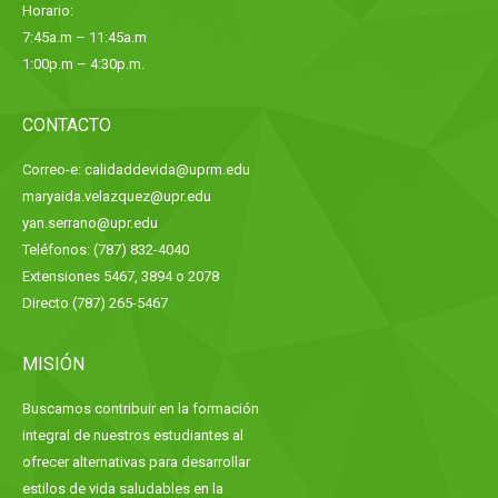
Horario:
7:45a.m – 11:45a.m
1:00p.m – 4:30p.m.
CONTACTO
Correo-e: calidaddevida@uprm.edu
maryaida.velazquez@upr.edu
yan.serrano@upr.edu
Teléfonos: (787) 832-4040
Extensiones 5467, 3894 o 2078
Directo (787) 265-5467
MISIÓN
Buscamos contribuir en la formación
integral de nuestros estudiantes al
ofrecer alternativas para desarrollar
estilos de vida saludables en la