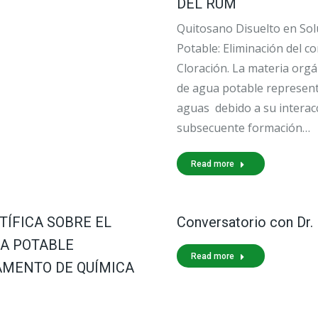
DEL RUM
Quitosano Disuelto en Sol
Potable: Eliminación del c
Cloración. La materia orgá
de agua potable representa
aguas debido a su interacc
subsecuente formación…
Read more
TÍFICA SOBRE EL
Conversatorio con Dr.
UA POTABLE
Read more
AMENTO DE QUÍMICA