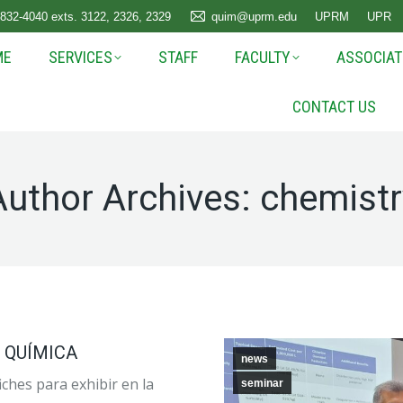
 832-4040 exts. 3122, 2326, 2329
quim@uprm.edu
UPRM
UPR
ME
SERVICES
STAFF
FACULTY
ASSOCIAT
CONTACT US
Author Archives:
chemistr
E QUÍMICA
news
ches para exhibir en la
seminar