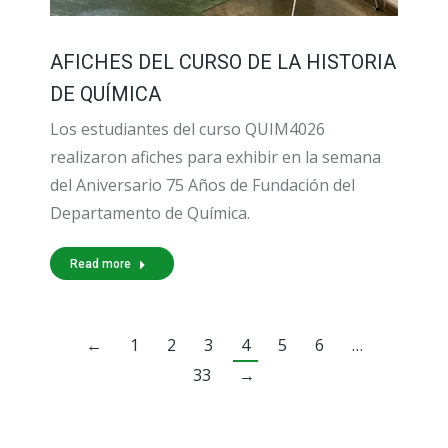
AFICHES DEL CURSO DE LA HISTORIA
DE QUÍMICA
Los estudiantes del curso QUIM4026
realizaron afiches para exhibir en la semana
del Aniversario 75 Años de Fundación del
Departamento de Química.
Read more
←
1
2
3
4
5
6
…
33
→