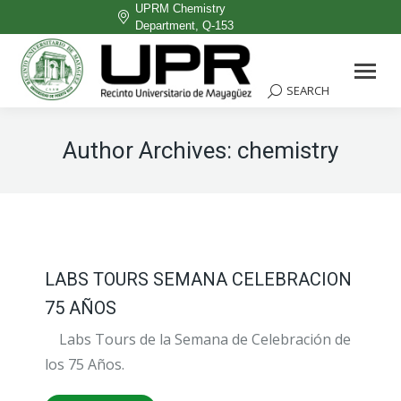
UPRM Chemistry
Department, Q-153
Facebook
page
SEARCH
Search:
opens
in
Author Archives:
chemistry
new
window
LABS TOURS SEMANA CELEBRACION
75 AÑOS
Labs Tours de la Semana de Celebración de
los 75 Años.