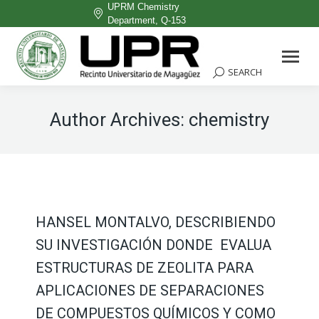
UPRM Chemistry
Department, Q-153
Facebook
page
SEARCH
Search:
opens
in
Author Archives:
chemistry
new
window
HANSEL MONTALVO, DESCRIBIENDO
SU INVESTIGACIÓN DONDE EVALUA
ESTRUCTURAS DE ZEOLITA PARA
APLICACIONES DE SEPARACIONES
DE COMPUESTOS QUÍMICOS Y COMO