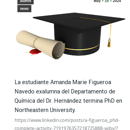
alumni
May
15
2024
news
La estudiante Amanda Marie Figueroa
Navedo exalumna del Departamento de
Química del Dr. Hernández termina PhD en
Northeastern University.
https://www.linkedin.com/posts/a-figueroa_phd-
complete-activity-7191976357218725888-wibv/?