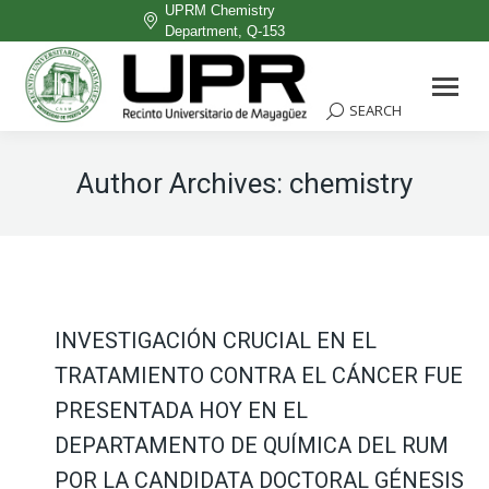
UPRM Chemistry
Department, Q-153
Facebook
page
SEARCH
Search:
opens
in
Author Archives:
chemistry
new
window
INVESTIGACIÓN CRUCIAL EN EL
TRATAMIENTO CONTRA EL CÁNCER FUE
PRESENTADA HOY EN EL
DEPARTAMENTO DE QUÍMICA DEL RUM
POR LA CANDIDATA DOCTORAL GÉNESIS