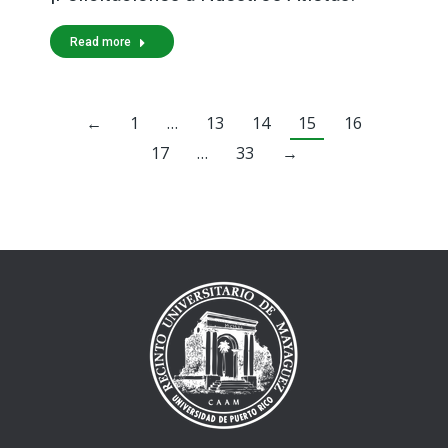
Read more
←
1
…
13
14
15
16
17
…
33
→