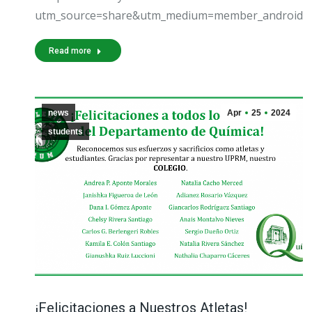
utm_source=share&utm_medium=member_android
Read more
news
Apr
25
2024
students
¡Felicitaciones a Nuestros Atletas!