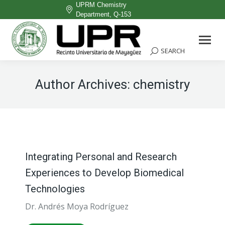
UPRM Chemistry
Department, Q-153
Facebook
page
SEARCH
Search:
opens
in
Author Archives:
chemistry
new
window
Integrating Personal and Research
Experiences to Develop Biomedical
Technologies
Dr. Andrés Moya Rodríguez