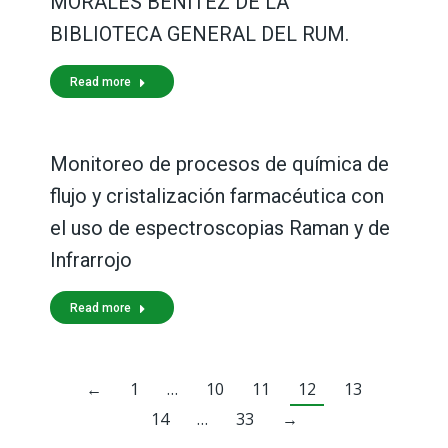
MORALES BENÍTEZ DE LA
BIBLIOTECA GENERAL DEL RUM.
Read more
Monitoreo de procesos de química de
flujo y cristalización farmacéutica con
el uso de espectroscopias Raman y de
Infrarrojo
Read more
←
1
…
10
11
12
13
14
…
33
→