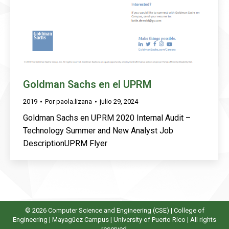
Goldman Sachs en el UPRM
2019
Por
paola.lizana
julio 29, 2024
Goldman Sachs en UPRM 2020 Internal Audit –
Technology Summer and New Analyst Job
DescriptionUPRM Flyer
© 2026 Computer Science and Engineering (CSE) |
College of
Engineering
|
Mayagüez Campus
|
University of Puerto Rico
| All rights
reserved.