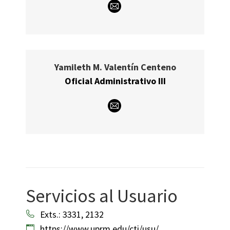
E-
mail
Yamileth M. Valentín Centeno
Oficial Administrativo III
E-
mail
Servicios al Usuario
Exts.: 3331, 2132
https://www.uprm.edu/cti/usu/