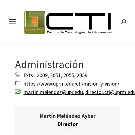
Search
Administración
Exts.: 2009, 2051, 2055, 2059
https://www.uprm.edu/cti/mision-y-vision/
martin.melendez@upr.edu
,
director.cti@uprm.ed
Martín Meléndez Aybar
Director