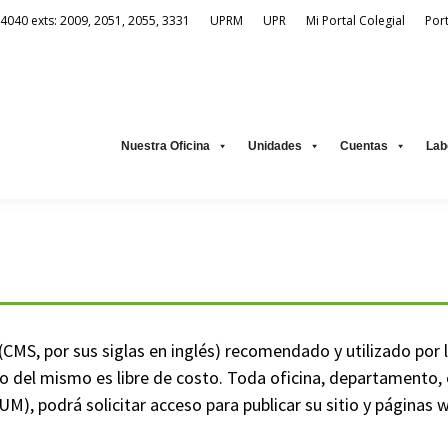
-4040 exts: 2009, 2051, 2055, 3331
UPRM
UPR
Mi Portal Colegial
Por
Unidades
Cuentas
Laboratorio Virtual
Recursos Electrónic
Nuestra Oficina
Unidades
Cuentas
Lab
MS, por sus siglas en inglés) recomendado y utilizado por 
o del mismo es libre de costo. Toda oficina, departamento, 
), podrá solicitar acceso para publicar su sitio y páginas we