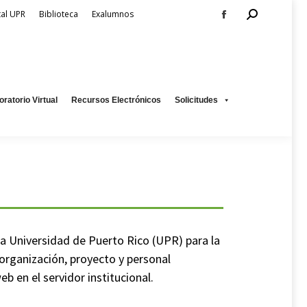
Search:
tal UPR
Biblioteca
Exalumnos
Facebook
page
os
Solicitudes
opens
in
new
oratorio Virtual
Recursos Electrónicos
Solicitudes
window
la Universidad de Puerto Rico (UPR) para la
organización, proyecto y personal
b en el servidor institucional.