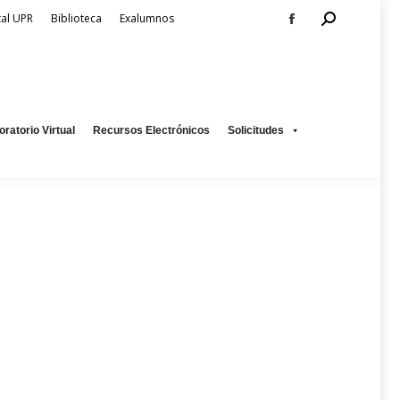
Search:
tal UPR
Biblioteca
Exalumnos
Facebook
page
os
Solicitudes
opens
in
new
oratorio Virtual
Recursos Electrónicos
Solicitudes
window