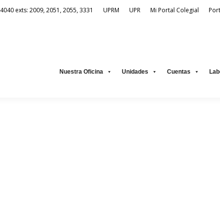
-4040 exts: 2009, 2051, 2055, 3331
UPRM
UPR
Mi Portal Colegial
Por
Unidades
Cuentas
Laboratorio Virtual
Recursos Electrónic
Nuestra Oficina
Unidades
Cuentas
Lab