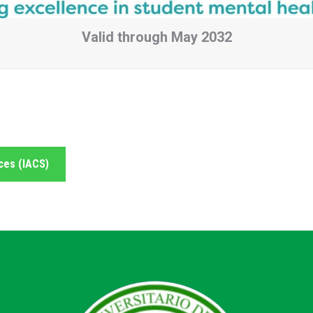
Valid through May 2032
ices (IACS)