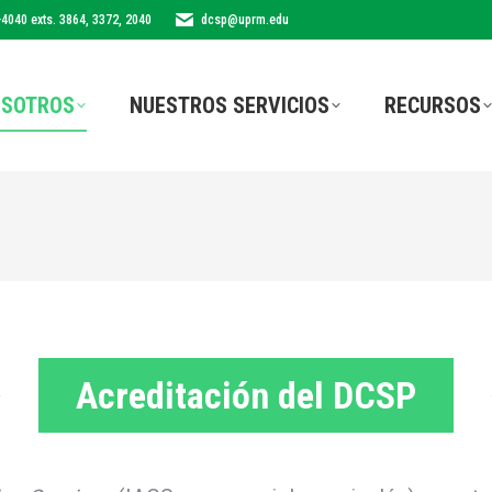
-4040 exts. 3864, 3372, 2040
dcsp@uprm.edu
SOTROS
NUESTROS SERVICIOS
RECURSOS
Acreditación del DCSP