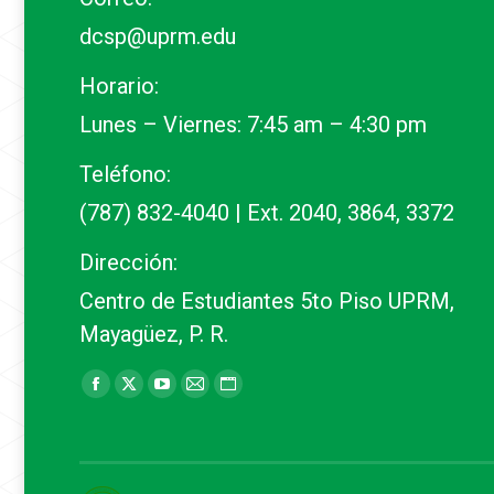
dcsp@uprm.edu
Horario:
Lunes – Viernes: 7:45 am – 4:30 pm
Teléfono:
(787) 832-4040 | Ext. 2040, 3864, 3372
Dirección:
Centro de Estudiantes 5to Piso UPRM,
Mayagüez, P. R.
Find us on:
Facebook
X
YouTube
Mail
Website
page
page
page
page
page
opens
opens
opens
opens
opens
in
in
in
in
in