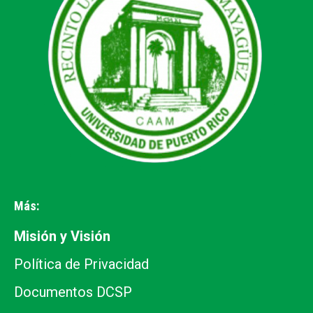
window
window
window
window
window
Más:
Misión y Visión
Política de Privacidad
Documentos DCSP