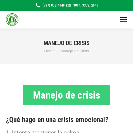
(787) 832-4040 exts. 3864, 3372, 2040
MANEJO DE CRISIS
Home
Manejo de Crisis
You are here:
Manejo de crisis
¿Qué hago en una crisis emocional?
Intenta mantener la calma