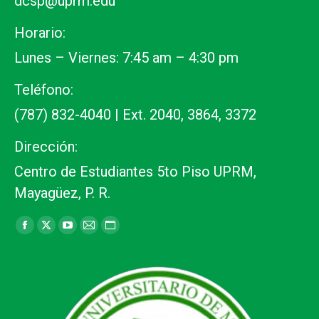
dcsp@uprm.edu
Horario:
Lunes – Viernes: 7:45 am – 4:30 pm
Teléfono:
(787) 832-4040 | Ext. 2040, 3864, 3372
Dirección:
Centro de Estudiantes 5to Piso UPRM,
Mayagüez, P. R.
Find us on:
Facebook
X
YouTube
Mail
Website
page
page
page
page
page
opens
opens
opens
opens
opens
in
in
in
in
in
new
new
new
new
new