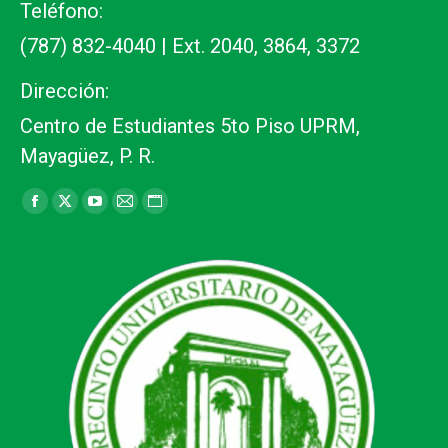
Teléfono:
(787) 832-4040 | Ext. 2040, 3864, 3372
Dirección:
Centro de Estudiantes 5to Piso UPRM,
Mayagüez, P. R.
Find us on:
Facebook
X
YouTube
Mail
Website
page
page
page
page
page
opens
opens
opens
opens
opens
in
in
in
in
in
new
new
new
new
new
window
window
window
window
window