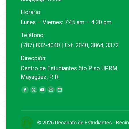
Horario:
Lunes – Viernes: 7:45 am – 4:30 pm
Teléfono:
(787) 832-4040 | Ext. 2040, 3864, 3372
Dirección:
Centro de Estudiantes 5to Piso UPRM,
Mayagüez, P. R.
Find us on:
Facebook
X
YouTube
Mail
Website
page
page
page
page
page
opens
opens
opens
opens
opens
in
in
in
in
in
© 2026
Decanato de Estudiantes
-
Recin
new
new
new
new
new