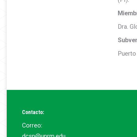
Miemb
Dra. Gl
Subve
Puerto 
Contacto:
Correo:
dcsp@uprm.edu