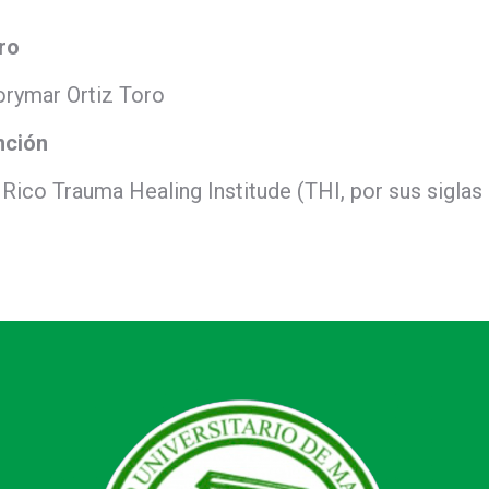
ro
orymar Ortiz Toro
nción
Rico Trauma Healing Institude (THI, por sus siglas 