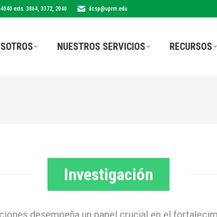
-4040 exts. 3864, 3372, 2040
dcsp@uprm.edu
SOTROS
NUESTROS SERVICIOS
RECURSOS
Investigación
gaciones desempeña un papel crucial en el fortalecim