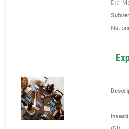
Dra. M
Subve
Nationa
Exp
Descri
Invest
(PI).