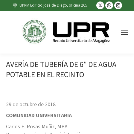
X
Whatsapp
Insta
UPRM Edificio José de Diego, oficina 205
page
page
page
opens
opens
opens
in
in
in
new
new
new
window
window
wind
AVERÍA DE TUBERÍA DE 6″ DE AGUA
POTABLE EN EL RECINTO
29 de octubre de 2018
COMUNIDAD UNIVERSITARIA
Carlos E. Rosas Muñiz, MBA