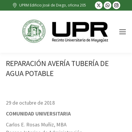
X
Whatsapp
Insta
UPRM Edificio José de Diego, oficina 205
page
page
page
opens
opens
opens
in
in
in
new
new
new
window
window
wind
REPARACIÓN AVERÍA TUBERÍA DE
AGUA POTABLE
29 de octubre de 2018
COMUNIDAD UNIVERSITARIA
Carlos E. Rosas Muñiz, MBA