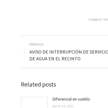
Category:
Un
Post
PREVIOUS
navigation
AVISO DE INTERRUPCIÓN DE SERVICI
Previous
DE AGUA EN EL RECINTO
post:
Related posts
Diferencial en sueldo
March 19, 2025