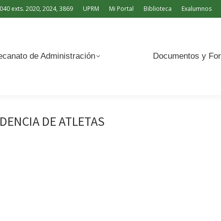
040 exts. 2020, 2024, 3869
UPRM
Mi Portal
Biblioteca
Exalumnos
Documentos y Formularios
canato de Administración
Documentos y For
IDENCIA DE ATLETAS