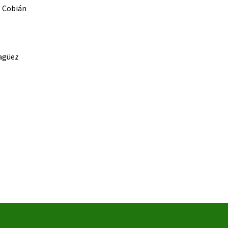
s Cobián
yagüez