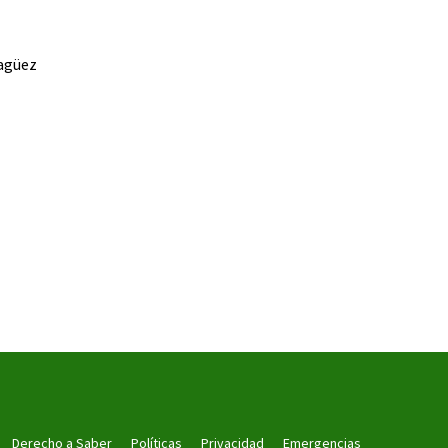
yagüez
Derecho a Saber
Políticas
Privacidad
Emergencias