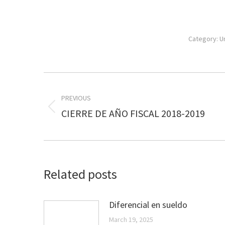
Category:
U
Post
navigation
PREVIOUS
Previous
CIERRE DE AÑO FISCAL 2018-2019
post:
Related posts
Diferencial en sueldo
March 19, 2025