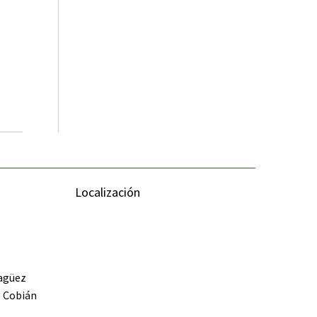
Localización
yagüez
s Cobián