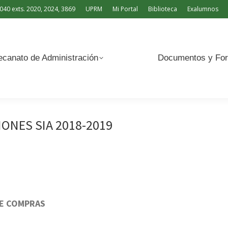
040 exts. 2020, 2024, 3869
UPRM
Mi Portal
Biblioteca
Exalumnos
Documentos y Formularios
canato de Administración
Documentos y For
IONES SIA 2018-2019
DE COMPRAS