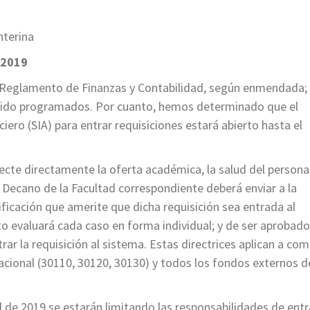
nterina
-2019
 Reglamento de Finanzas y Contabilidad, según enmendada; 
 sido programados. Por cuanto, hemos determinado que el
ero (SIA) para entrar requisiciones estará abierto hasta el
cte directamente la oferta académica, la salud del persona
el Decano de la Facultad correspondiente deberá enviar a la
ificación que amerite que dicha requisición sea entrada al
 evaluará cada caso en forma individual; y de ser aprobado
rar la requisición al sistema. Estas directrices aplican a co
acional (30110, 30120, 30130) y todos los fondos externos d
il de 2019 se estarán limitando las responsabilidades de ent