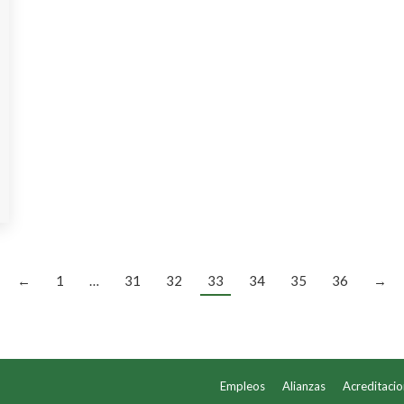
←
1
…
31
32
33
34
35
36
→
Empleos
Alianzas
Acreditaci