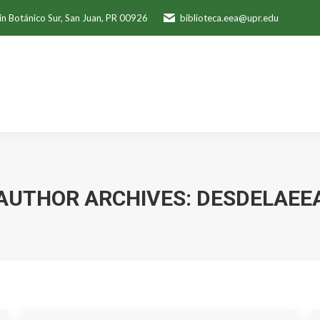
ín Botánico Sur, San Juan, PR 00926
biblioteca.eea@upr.edu
AUTHOR ARCHIVES:
DESDELAEE