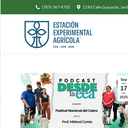
(787)-767-9705
1193 Calle Guayacán, Jard
Sep
17
2025