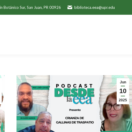
ín Botánico Sur, San Juan, PR 00926
biblioteca.eea@upr.edu
Jun
10
2025