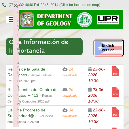
×
(787) 832-4040 Ext. 3845, 2014 (Click for location on map)
F
a
il
e
d
t
o
i
Otra Información de
n
English
iti
Importancia
version
a
li
z
e
Reglas de la Sala de
24
23-06-
p
Reuniones -
2026
Reglas Sala de
downloads
l
10:39
u
Reuniones 2026.pdf
g
Reglamentos del Centro de
29
23-06-
i
n
Cómputos F-413 -
2026
Reglas
downloads
:
10:38
Centro de Cómputos 2026.pdf
w
p
Lista de Progreso del
34
23-06-
li
Subgraduad@ -
2026
Evaluación
downloads
n
10:38
k
subgraduada 2026.pdf
Failed to initialize plugin: wplink