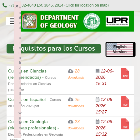
×
(787) 832-4040 Ext. 3845, 2014 (Click for location on map)
F
a
il
e
d
t
o
i
English
Requisitos para los Cursos
n
Version
iti
a
li
z
Cursos en Ciencias
28
12-06-
e
(recomendados) -
2026
p
Cursos
downloads
l
15:31
Recomendados en Ciencias
u
(2026).pdf
g
i
Cursos en Español -
25
12-06-
Cursos
n
2026
en Español 2026.pdf
downloads
:
15:27
w
p
Cursos en Geología
23
12-06-
li
n
(electivas profesionales) -
2026
downloads
k
15:32
Electivas Profesionales en Geología
Failed to initialize plugin: wplink