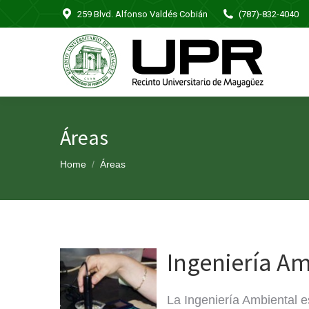
259 Blvd. Alfonso Valdés Cobián
(787)-832-4040
Áreas
You are here:
Home
Áreas
Ingeniería Am
La Ingeniería Ambiental es