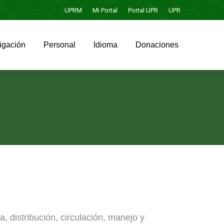
UPRM
Mi Portal
Portal UPR
UPR
igación
Personal
Idioma
Donaciones
igación
Personal
Idioma
Donaciones
a, distribución, circulación, manejo y