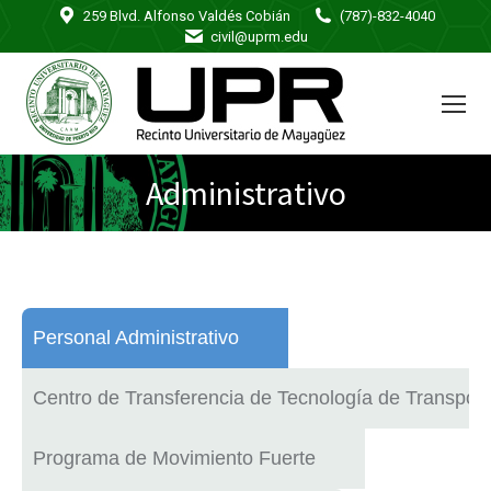
259 Blvd. Alfonso Valdés Cobián
(787)-832-4040
civil@uprm.edu
Administrativo
You are here:
Personal Administrativo
Centro de Transferencia de Tecnología de Transport
Programa de Movimiento Fuerte