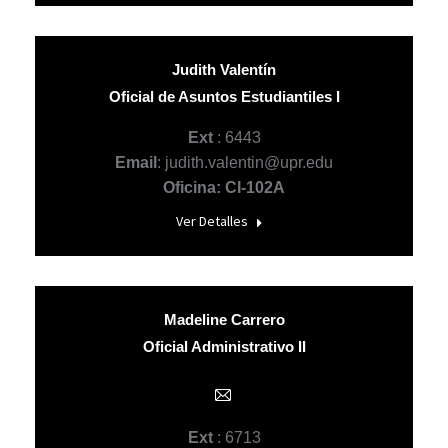
Judith Valentín
Oficial de Asuntos Estudiantiles I
Ext
: 6443
Email
: judith.valentin@upr.edu
Oficina: CI-102A
Ver Detalles
Madeline Carrero
Oficial Administrativo II
E-
mail
Ext
: 6713