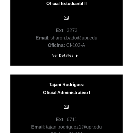
Oficial Estudiantil II
E-
mail
Ext
: 3273
Email
: sharon.bado@upr.edu
Oficina:
CI-102-A
Ver Detalles
Tajani Rodríguez
Oficial Administrativo I
E-
mail
Ext
: 6711
Email
: tajani.rodriguez1@upr.edu