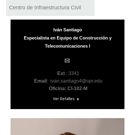
Centro de Infraestructura Civil
Iván Santiago
Especialista en Equipo de Construcción y
Telecomunicaciones I
E-
mail
Ext
: 3341
Email
: ivan.santiago4@upr.edu
Oficina: CI-102-M
Ver Detalles