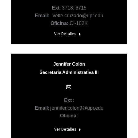
mail
Ext
: 3718, 6715
Email
: ivette.cruzado@upr.edu
Oficina:
CI-102K
Ver Detalles
Jennifer Colón
Secretaria Administrativa III
E-
mail
Ext
:
Email
: jennifer.colon9@upr.edu
Oficina:
Ver Detalles