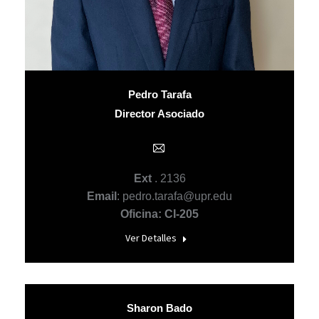
Pedro Tarafa
Director Asociado
E-
mail
Ext
. 2136
Email
: pedro.tarafa@upr.edu
Oficina: CI-205
Ver Detalles
Sharon Bado