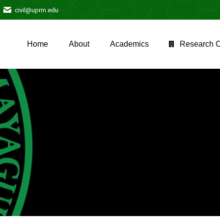
civil@uprm.edu
Home
About
Academics
Research C
Home
About
Academics
Research C