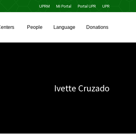
UPRM
Mi Portal
Portal UPR
UPR
enters
People
Language
Donations
enters
People
Language
Donations
Ivette Cruzado