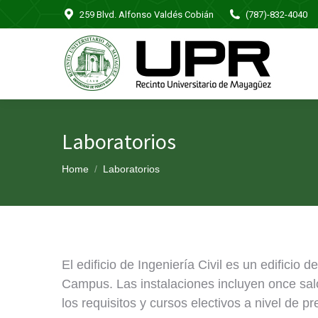
259 Blvd. Alfonso Valdés Cobián
(787)-832-4040
Laboratorios
You are here:
Home
Laboratorios
El edificio de Ingeniería Civil es un edificio
Campus. Las instalaciones incluyen once salo
los requisitos y cursos electivos a nivel de p