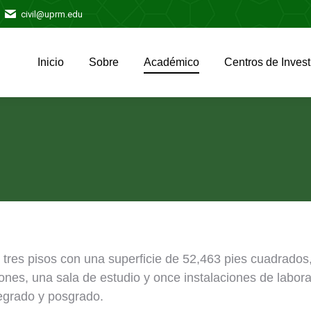
civil@uprm.edu
Inicio
Sobre
Académico
Centros de Invest
Inicio
Sobre
Académico
Centros de Invest
 de tres pisos con una superficie de 52,463 pies cuadrado
nes, una sala de estudio y once instalaciones de labora
regrado y posgrado.