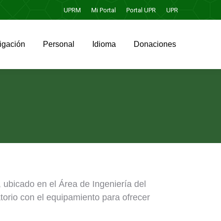
UPRM
Mi Portal
Portal UPR
UPR
igación
Personal
Idioma
Donaciones
igación
Personal
Idioma
Donaciones
s, ubicado en el Área de Ingeniería del
torio con el equipamiento para ofrecer