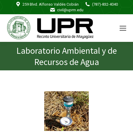
259 Blvd. Alfonso Valdés Cobián
(787)-832-4040
civil@uprm.edu
Laboratorio Ambiental y de
You are here:
Recursos de Agua