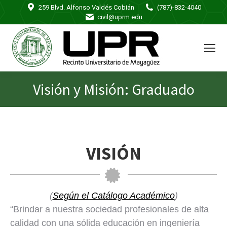
259 Blvd. Alfonso Valdés Cobián
(787)-832-4040
civil@uprm.edu
Visión y Misión: Graduado
You are here:
VISIÓN
(
Según el Catálogo Académico
)
“Brindar a nuestra sociedad profesionales de alta
calidad con una sólida educación en ingeniería