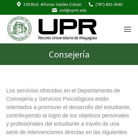
259 Blvd. Alfonso Valdés Cobián
(787)-832-4040
civil@uprm.edu
Consejería
You are here:
Los servicios ofrecidos en el Departamento de
Consejería y Servicios Psicológicos están
orientados a promover el desarrollo del estudiante,
contribuyendo al logro de los objetivos personales
y profesionales del estudiante a través de una
serie de intervenciones directas en las siguientes