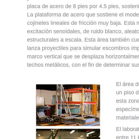
placa de acero de 8 pies por 4.5 pies, sosten
La plataforma de acero que sostiene el model
cojinetes lineales de fricción muy baja. Est
excitación senoidales, de ruido blanco, aleat
estructurales a escala. Esta área también c
lanza proyectiles para simular escombros i
marco vertical que se desplaza horizontalment
techos metálicos, con el fin de determinar s
El área d
un piso d
esta zona
especímen
materiale
El labor
entre 11