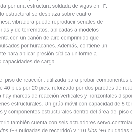
ida por una estructura soldada de vigas en “I”.
o estructural se desplaza sobre cuatro
a mesa vibradora puede reproducir señales de
orias y de terremotos, aplicadas a modelos
uenta con un cañón de aire comprimido que
mpulsados por huracanes. Además, contiene un
e para aplicar presión cíclica uniforme a
us capacidades de carga.
el piso de reacción, utilizada para probar componentes e
e 40 pies por 20 pies, reforzado por dos paredes de rea
 hay marcos de reacción verticales y horizontales dispo
es estructurales. Un grúa móvil con capacidad de 5 ton
s y componentes estructurales dentro del área del piso 
atorio también cuenta con seis actuadores servo-contro
kips
(±3 pulgadas de recorrido) y 110
kips
(±6 pulgadas d