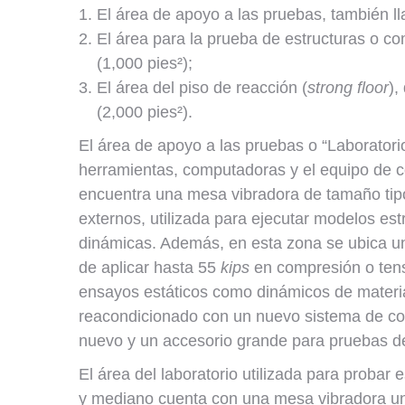
El área de apoyo a las pruebas, también l
El área para la prueba de estructuras o
(1,000 pies²);
El área del piso de reacción (
strong floor
),
(2,000 pies²).
El área de apoyo a las pruebas o “Laboratori
herramientas, computadoras y el equipo de co
encuentra una mesa vibradora de tamaño tip
externos, utilizada para ejecutar modelos es
dinámicas. Además, en esta zona se ubica u
de aplicar hasta 55
kips
en compresión o tens
ensayos estáticos como dinámicos de materia
reacondicionado con un nuevo sistema de co
nuevo y un accesorio grande para pruebas de
El área del laboratorio utilizada para prob
y mediano cuenta con una mesa vibradora un