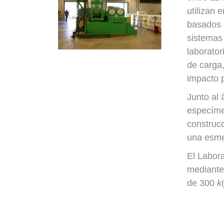
utilizan
basados 
sistemas
laborato
de carga
impacto 
Junto al 
especíme
construcc
una esme
El Labora
mediante
de 300
k