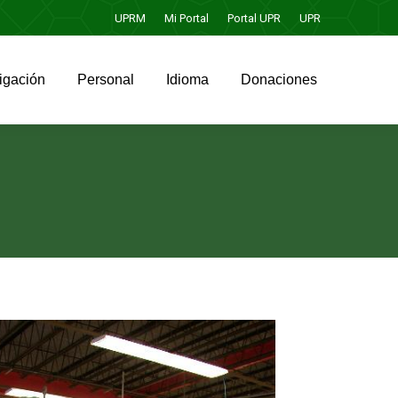
UPRM
Mi Portal
Portal UPR
UPR
igación
Personal
Idioma
Donaciones
igación
Personal
Idioma
Donaciones