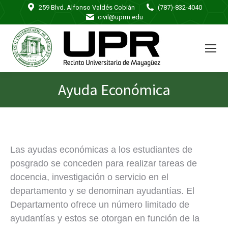
259 Blvd. Alfonso Valdés Cobián
(787)-832-4040
civil@uprm.edu
Ayuda Económica
You are here:
Las ayudas económicas a los estudiantes de
posgrado se conceden para realizar tareas de
docencia, investigación o servicio en el
departamento y se denominan ayudantías. El
Departamento ofrece un número limitado de
ayudantías y estos se otorgan en función de la