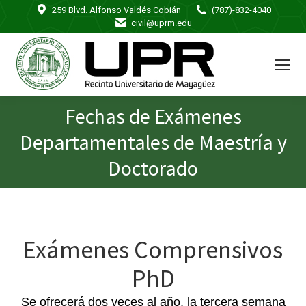
259 Blvd. Alfonso Valdés Cobián
(787)-832-4040
civil@uprm.edu
Fechas de Exámenes
Departamentales de Maestría y
You are here:
Doctorado
Exámenes Comprensivos
PhD
Se ofrecerá dos veces al año, la tercera semana