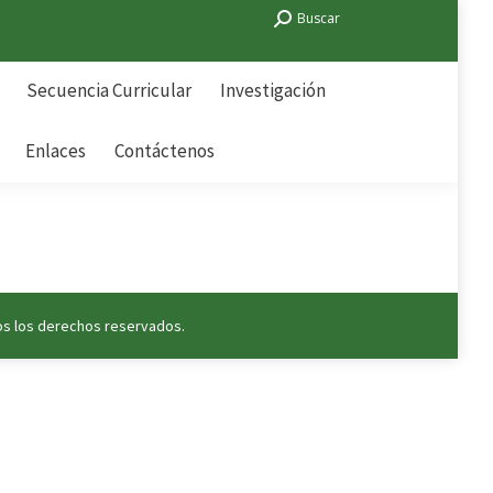
Search:
Buscar
Secuencia Curricular
Investigación
Enlaces
Contáctenos
Secuencia Curricular
Investigación
Enlaces
Contáctenos
os los derechos reservados.