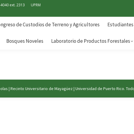
-4040 ext. 2313
UPRM
ngreso de Custodios de Terreno y Agricultores
Estudiantes
Bosques Noveles
Laboratorio de Productos Forestales
ngreso de Custodios de Terreno y Agricultores
Estudiantes
Bosques Noveles
Laboratorio de Productos Forestales
colas
|
Recinto Universitario de Mayagüez
|
Universidad de Puerto Rico
. Tod