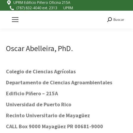
UPRM Edificio Piñero Oficina 215A
(787) 832-4040 ext. 2313
UPRM
Buscar
Search:
Oscar Abelleira, PhD.
Colegio de Ciencias Agrícolas
Departamento de Ciencias Agroambientales
Edificio Piñero – 215A
Universidad de Puerto Rico
Recinto Universitario de Mayagüez
CALL Box 9000 Mayagüez PR 00681-9000