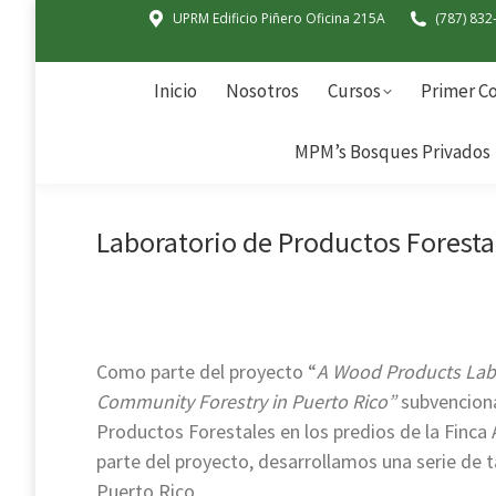
UPRM Edificio Piñero Oficina 215A
(787) 832
Inicio
Nosotros
Cursos
Primer Co
MPM’s Bosques Privados
Inicio
Nosotros
Cursos
Primer Co
MPM’s Bosques Privados
Laboratorio de Productos Foresta
Como parte del proyecto “
A Wood Products Labo
Community Forestry in Puerto Rico”
subvencion
Productos Forestales en los predios de la Finc
parte del proyecto, desarrollamos una serie de 
Puerto Rico.