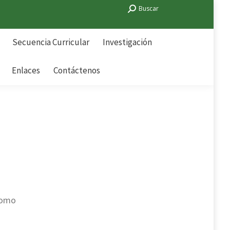
Search:
Buscar
Secuencia Curricular
Investigación
Enlaces
Contáctenos
Secuencia Curricular
Investigación
Enlaces
Contáctenos
como