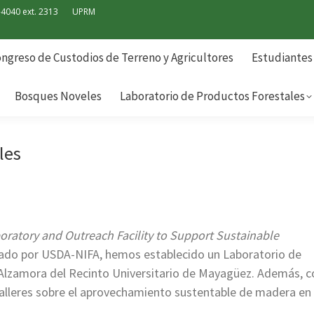
-4040 ext. 2313
UPRM
ngreso de Custodios de Terreno y Agricultores
Estudiantes
Bosques Noveles
Laboratorio de Productos Forestales
ngreso de Custodios de Terreno y Agricultores
Estudiantes
Bosques Noveles
Laboratorio de Productos Forestales
les
ratory and Outreach Facility to Support Sustainable
ado por USDA-NIFA, hemos establecido un Laboratorio de
a Alzamora del Recinto Universitario de Mayagüez. Además, 
talleres sobre el aprovechamiento sustentable de madera en