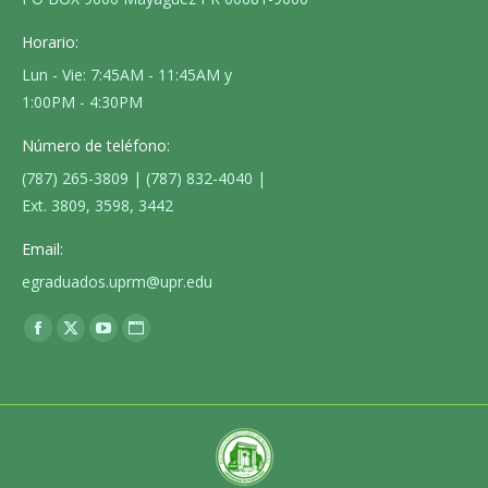
Horario:
Lun - Vie: 7:45AM - 11:45AM y
1:00PM - 4:30PM
Número de teléfono:
(787) 265-3809 | (787) 832-4040 |
Ext. 3809, 3598, 3442
Email:
egraduados.uprm@upr.edu
Encuéntranos en:
Facebook
X
YouTube
Sitio
page
page
page
web
opens
opens
opens
page
in
in
in
opens
new
new
new
in
window
window
window
new