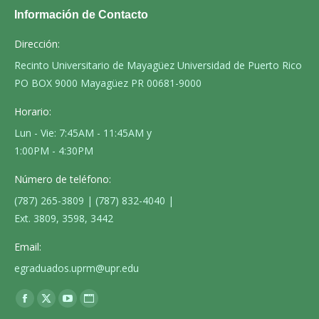
Información de Contacto
Dirección:
Recinto Universitario de Mayagüez Universidad de Puerto Rico
PO BOX 9000 Mayagüez PR 00681-9000
Horario:
Lun - Vie: 7:45AM - 11:45AM y
1:00PM - 4:30PM
Número de teléfono:
(787) 265-3809 | (787) 832-4040 |
Ext. 3809, 3598, 3442
Email:
egraduados.uprm@upr.edu
Encuéntranos en:
Facebook
X
YouTube
Sitio