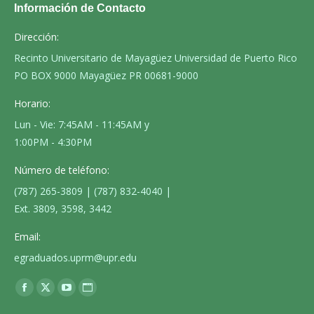
Información de Contacto
Dirección:
Recinto Universitario de Mayagüez Universidad de Puerto Rico
PO BOX 9000 Mayagüez PR 00681-9000
Horario:
Lun - Vie: 7:45AM - 11:45AM y
1:00PM - 4:30PM
Número de teléfono:
(787) 265-3809 | (787) 832-4040 |
Ext. 3809, 3598, 3442
Email:
egraduados.uprm@upr.edu
Encuéntranos en:
Facebook
X
YouTube
Sitio
page
page
page
web