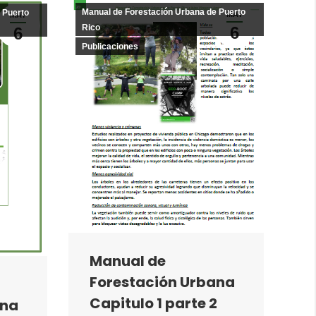
Manual de Forestación Urbana de Puerto
 Puerto
MAY
MAY
Rico
6
6
Publicaciones
Manual de
Forestación Urbana
Capitulo 1 parte 2
ana