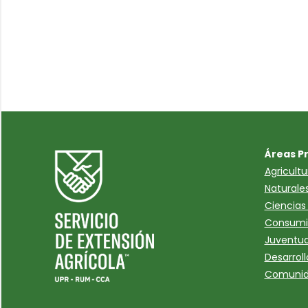
Áreas P
Agricult
Naturale
Ciencias 
Consumi
Juventud
Desarroll
Comuni